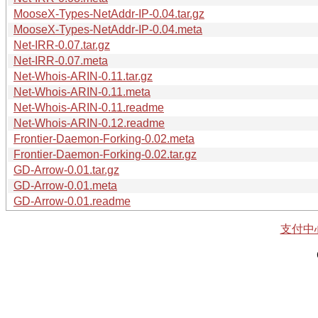
MooseX-Types-NetAddr-IP-0.04.tar.gz
MooseX-Types-NetAddr-IP-0.04.meta
Net-IRR-0.07.tar.gz
Net-IRR-0.07.meta
Net-Whois-ARIN-0.11.tar.gz
Net-Whois-ARIN-0.11.meta
Net-Whois-ARIN-0.11.readme
Net-Whois-ARIN-0.12.readme
Frontier-Daemon-Forking-0.02.meta
Frontier-Daemon-Forking-0.02.tar.gz
GD-Arrow-0.01.tar.gz
GD-Arrow-0.01.meta
GD-Arrow-0.01.readme
支付中