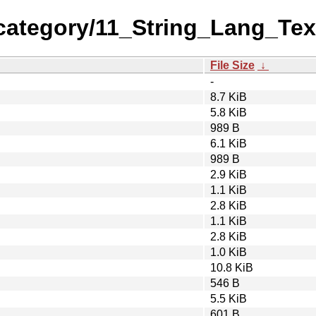
category/11_String_Lang_Tex
File Size
↓
-
8.7 KiB
5.8 KiB
989 B
6.1 KiB
989 B
2.9 KiB
1.1 KiB
2.8 KiB
1.1 KiB
2.8 KiB
1.0 KiB
10.8 KiB
546 B
5.5 KiB
601 B