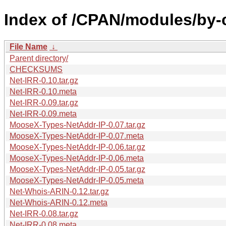
Index of /CPAN/modules/by-
File Name
↓
Parent directory/
CHECKSUMS
Net-IRR-0.10.tar.gz
Net-IRR-0.10.meta
Net-IRR-0.09.tar.gz
Net-IRR-0.09.meta
MooseX-Types-NetAddr-IP-0.07.tar.gz
MooseX-Types-NetAddr-IP-0.07.meta
MooseX-Types-NetAddr-IP-0.06.tar.gz
MooseX-Types-NetAddr-IP-0.06.meta
MooseX-Types-NetAddr-IP-0.05.tar.gz
MooseX-Types-NetAddr-IP-0.05.meta
Net-Whois-ARIN-0.12.tar.gz
Net-Whois-ARIN-0.12.meta
Net-IRR-0.08.tar.gz
Net-IRR-0.08.meta