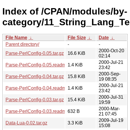
Index of /CPAN/modules/by-
category/11_String_Lang_T
File Name
↓
File Size
↓
Date
↓
Parent directory/
-
-
2000-Oct-20
Parse-PerlConfig-0.05.tar.gz
16.6 KiB
02:14
2000-Jul-21
Parse-PerlConfig-0.05.readme
1.4 KiB
23:42
2000-Sep-
Parse-PerlConfig-0.04.tar.gz
15.8 KiB
19 08:35
2000-Jul-21
Parse-PerlConfig-0.04.readme
1.4 KiB
23:42
2000-Jul-31
Parse-PerlConfig-0.03.tar.gz
15.4 KiB
19:59
2000-Mar-
Parse-PerlConfig-0.03.readme
632 B
21 07:45
2009-Jul-19
Data-Lua-0.02.tar.gz
3.3 KiB
15:08