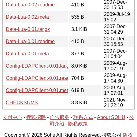
2007-Dec-
Data-Lua-0.02.readme
410 B
30 15:53
2009-Jul-19
Data-Lua-0.02.meta
535 B
15:02
2007-Dec-
Data-Lua-0.01.tar.gz
3.1 KiB
31 04:29
2007-Dec-
Data-Lua-0.01.readme
410 B
30 15:53
2007-Dec-
Data-Lua-0.01.meta
377 B
31 04:04
2009-Aug-
Config-LDAPClient-0.01.tar.gz
8.0 KiB
17 07:19
2009-Aug-
Config-LDAPClient-0.01.readme
704 B
17 04:30
2009-Aug-
Config-LDAPClient-0.01.meta
619 B
17 07:01
2021-Nov-
CHECKSUMS
3.8 KiB
21 22:10
支付中心
-
搜狐招聘
-
广告服务
-
联系方式
-
About SOHU
-
公
司介绍
-
隐私政策
Copyright © 2026 Sohu All Rights Reserved. 搜狐公司
版权