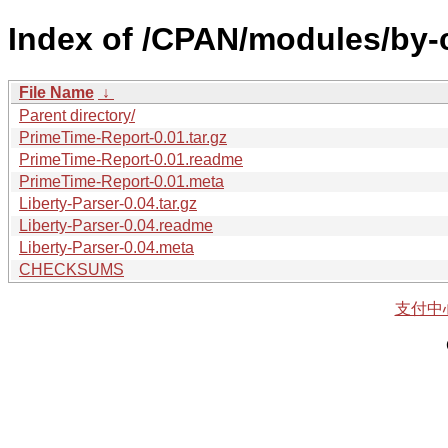
Index of /CPAN/modules/by
File Name
↓
Parent directory/
PrimeTime-Report-0.01.tar.gz
PrimeTime-Report-0.01.readme
PrimeTime-Report-0.01.meta
Liberty-Parser-0.04.tar.gz
Liberty-Parser-0.04.readme
Liberty-Parser-0.04.meta
CHECKSUMS
支付中