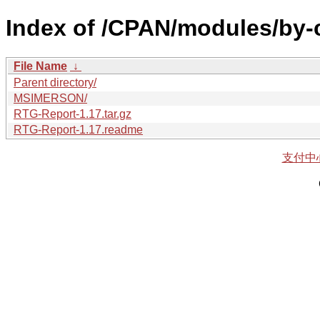
Index of /CPAN/modules/by-
File Name
↓
Parent directory/
MSIMERSON/
RTG-Report-1.17.tar.gz
RTG-Report-1.17.readme
支付中