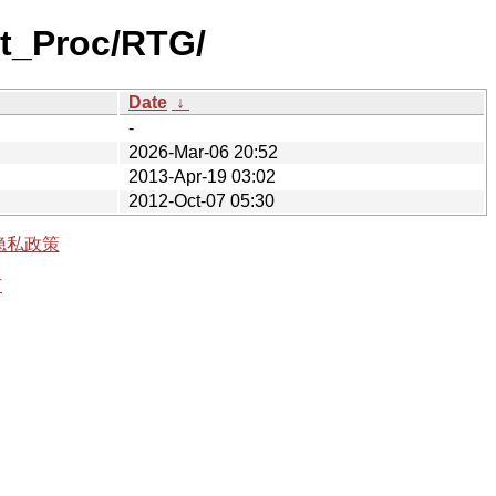
xt_Proc/RTG/
Date
↓
-
2026-Mar-06 20:52
2013-Apr-19 03:02
2012-Oct-07 05:30
隐私政策
有