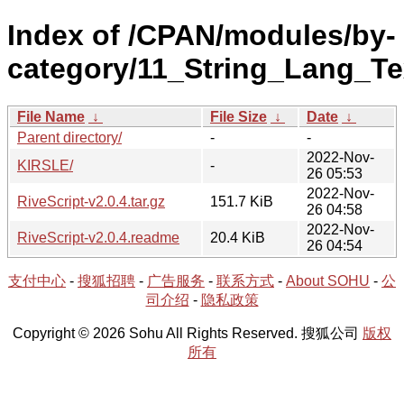
Index of /CPAN/modules/by-
category/11_String_Lang_Te
File Name
↓
File Size
↓
Date
↓
Parent directory/
-
-
2022-Nov-
KIRSLE/
-
26 05:53
2022-Nov-
RiveScript-v2.0.4.tar.gz
151.7 KiB
26 04:58
2022-Nov-
RiveScript-v2.0.4.readme
20.4 KiB
26 04:54
支付中心
-
搜狐招聘
-
广告服务
-
联系方式
-
About SOHU
-
公
司介绍
-
隐私政策
Copyright © 2026 Sohu All Rights Reserved. 搜狐公司
版权
所有