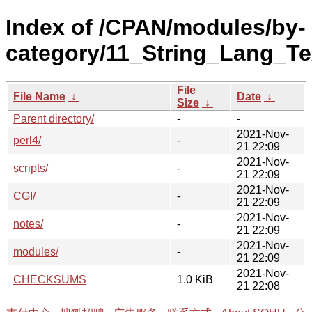
Index of /CPAN/modules/by-
category/11_String_Lang_Te
File
File Name
↓
Date
↓
Size
↓
Parent directory/
-
-
2021-Nov-
perl4/
-
21 22:09
2021-Nov-
scripts/
-
21 22:09
2021-Nov-
CGI/
-
21 22:09
2021-Nov-
notes/
-
21 22:09
2021-Nov-
modules/
-
21 22:09
2021-Nov-
CHECKSUMS
1.0 KiB
21 22:08