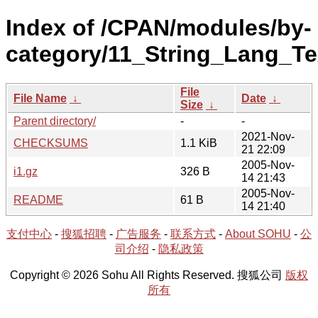
Index of /CPAN/modules/by-
category/11_String_Lang_Te
File
File Name
↓
Date
↓
Size
↓
Parent directory/
-
-
2021-Nov-
CHECKSUMS
1.1 KiB
21 22:09
2005-Nov-
i1.gz
326 B
14 21:43
2005-Nov-
README
61 B
14 21:40
支付中心
-
搜狐招聘
-
广告服务
-
联系方式
-
About SOHU
-
公
司介绍
-
隐私政策
Copyright © 2026 Sohu All Rights Reserved. 搜狐公司
版权
所有