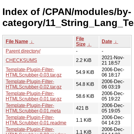
Index of /CPAN/modules/by-
category/11_String_Lang_T
File
File Name
↓
Date
↓
Size
↓
Parent directory/
-
-
2021-Nov-
CHECKSUMS
2.2 KiB
21 18:57
Template-Plugin-Filter-
2006-Dec-
54.9 KiB
HTMLScrubber-0.03.tar.gz
06 18:17
Template-Plugin-Filter-
2006-Dec-
54.8 KiB
HTMLScrubber-0.02.tar.gz
06 03:19
Template-Plugin-Filter-
2006-Dec-
58.6 KiB
HTMLScrubber-0.01.tar.gz
05 19:22
Template-Plugin-Filter-
2006-Dec-
421 B
HTMLScrubber-0.01.meta
05 19:05
Template-Plugin-Filter-
2006-Dec-
1.1 KiB
HTMLScrubber-0.01.readme
04 14:23
Template-Plugin-Filter-
2006-Dec-
1.1 KiB