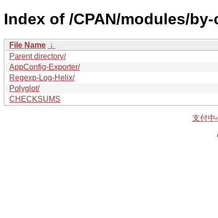
Index of /CPAN/modules/by
File Name
↓
Parent directory/
AppConfig-Exporter/
Regexp-Log-Helix/
Polyglot/
CHECKSUMS
支付中