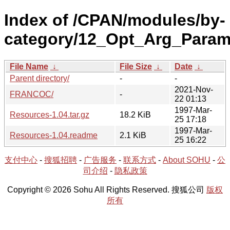
Index of /CPAN/modules/by-
category/12_Opt_Arg_Param
File Name
↓
File Size
↓
Date
↓
Parent directory/
-
-
2021-Nov-
FRANCOC/
-
22 01:13
1997-Mar-
Resources-1.04.tar.gz
18.2 KiB
25 17:18
1997-Mar-
Resources-1.04.readme
2.1 KiB
25 16:22
支付中心
-
搜狐招聘
-
广告服务
-
联系方式
-
About SOHU
-
公
司介绍
-
隐私政策
Copyright © 2026 Sohu All Rights Reserved. 搜狐公司
版权
所有