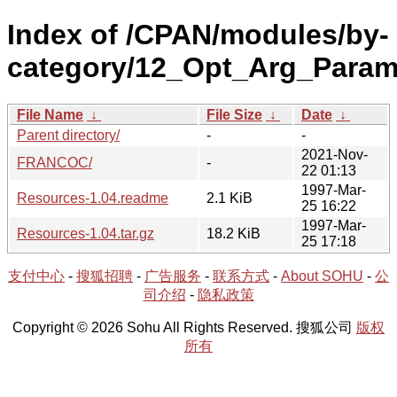
Index of /CPAN/modules/by-
category/12_Opt_Arg_Param
File Name
↓
File Size
↓
Date
↓
Parent directory/
-
-
2021-Nov-
FRANCOC/
-
22 01:13
1997-Mar-
Resources-1.04.readme
2.1 KiB
25 16:22
1997-Mar-
Resources-1.04.tar.gz
18.2 KiB
25 17:18
支付中心
-
搜狐招聘
-
广告服务
-
联系方式
-
About SOHU
-
公
司介绍
-
隐私政策
Copyright © 2026 Sohu All Rights Reserved. 搜狐公司
版权
所有