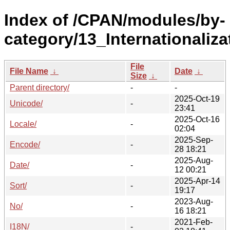
Index of /CPAN/modules/by-
category/13_Internationaliza
File
File Name
↓
Date
↓
Size
↓
Parent directory/
-
-
2025-Oct-19
Unicode/
-
23:41
2025-Oct-16
Locale/
-
02:04
2025-Sep-
Encode/
-
28 18:21
2025-Aug-
Date/
-
12 00:21
2025-Apr-14
Sort/
-
19:17
2023-Aug-
No/
-
16 18:21
2021-Feb-
I18N/
-