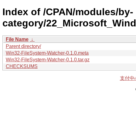
Index of /CPAN/modules/by-
category/22_Microsoft_Wi
File Name
↓
Parent directory/
Win32-FileSystem-Watcher-0.1.0.meta
Win32-FileSystem-Watcher-0.1.0.tar.gz
CHECKSUMS
支付中