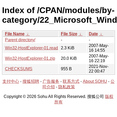
Index of /CPAN/modules/by-
category/22_Microsoft_Wi
File Name
↓
File Size
↓
Date
↓
Parent directory/
-
-
2007-May-
Win32-HostExplorer-01.readme
2.3 KiB
16 14:55
2007-May-
Win32-HostExplorer-01.zip
20.0 KiB
16 22:19
2021-Nov-
CHECKSUMS
955 B
22 00:47
支付中心
-
搜狐招聘
-
广告服务
-
联系方式
-
About SOHU
-
公
司介绍
-
隐私政策
Copyright © 2026 Sohu All Rights Reserved. 搜狐公司
版权
所有