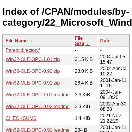
Index of /CPAN/modules/by-
category/22_Microsoft_Wi
File
File Name
↓
Date
↓
Size
↓
Parent directory/
-
-
2004-Jul-05
Win32-OLE-OPC-1.01.zip
31.5 KiB
15:47
2002-Apr-30
Win32-OLE-OPC-0.92.zip
28.0 KiB
10:22
2001-Jan-11
Win32-OLE-OPC-0.91.zip
26.4 KiB
11:10
2004-Jun-
Win32-OLE-OPC-1.01.readme
3.3 KiB
09 10:20
2002-Apr-30
Win32-OLE-OPC-0.92.readme
3.3 KiB
08:28
2021-Nov-
CHECKSUMS
1.4 KiB
21 22:29
2001-Jan-11
Win32-OLE-OPC-0.91.readme
234 B