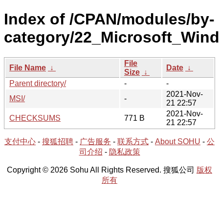
Index of /CPAN/modules/by-
category/22_Microsoft_Wi
File
File Name
↓
Date
↓
Size
↓
Parent directory/
-
-
2021-Nov-
MSI/
-
21 22:57
2021-Nov-
CHECKSUMS
771 B
21 22:57
支付中心
-
搜狐招聘
-
广告服务
-
联系方式
-
About SOHU
-
公
司介绍
-
隐私政策
Copyright © 2026 Sohu All Rights Reserved. 搜狐公司
版权
所有