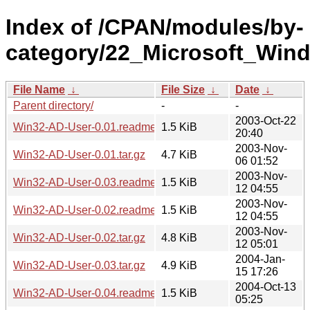
Index of /CPAN/modules/by-
category/22_Microsoft_Wi
File Name
↓
File Size
↓
Date
↓
Parent directory/
-
-
2003-Oct-22
Win32-AD-User-0.01.readme
1.5 KiB
20:40
2003-Nov-
Win32-AD-User-0.01.tar.gz
4.7 KiB
06 01:52
2003-Nov-
Win32-AD-User-0.03.readme
1.5 KiB
12 04:55
2003-Nov-
Win32-AD-User-0.02.readme
1.5 KiB
12 04:55
2003-Nov-
Win32-AD-User-0.02.tar.gz
4.8 KiB
12 05:01
2004-Jan-
Win32-AD-User-0.03.tar.gz
4.9 KiB
15 17:26
2004-Oct-13
Win32-AD-User-0.04.readme
1.5 KiB
05:25