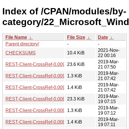
Index of /CPAN/modules/by-
category/22_Microsoft_Wi
File Name
↓
File Size
↓
Date
↓
Parent directory/
-
-
2021-Nov-
CHECKSUMS
10.4 KiB
22 00:16
2019-Mar-
REST-Client-CrossRef-0.009.tar.gz
23.6 KiB
21 07:50
2019-Mar-
REST-Client-CrossRef-0.009.meta
1.3 KiB
21 07:42
2019-Mar-
REST-Client-CrossRef-0.009.readme
1.4 KiB
21 07:42
2019-Mar-
REST-Client-CrossRef-0.008.tar.gz
23.3 KiB
19 07:15
2019-Mar-
REST-Client-CrossRef-0.008.meta
1.3 KiB
19 07:12
2019-Mar-
REST-Client-CrossRef-0.008.readme
1.4 KiB
19 07:11