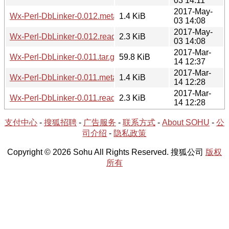
03 14:11
2017-May-
Wx-Perl-DbLinker-0.012.meta
1.4 KiB
03 14:08
2017-May-
Wx-Perl-DbLinker-0.012.readme
2.3 KiB
03 14:08
2017-Mar-
Wx-Perl-DbLinker-0.011.tar.gz
59.8 KiB
14 12:37
2017-Mar-
Wx-Perl-DbLinker-0.011.meta
1.4 KiB
14 12:28
2017-Mar-
Wx-Perl-DbLinker-0.011.readme
2.3 KiB
14 12:28
支付中心
-
搜狐招聘
-
广告服务
-
联系方式
-
About SOHU
-
公
司介绍
-
隐私政策
Copyright © 2026 Sohu All Rights Reserved. 搜狐公司
版权
所有