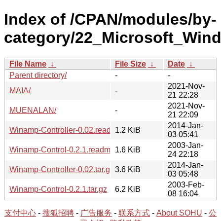
Index of /CPAN/modules/by-
category/22_Microsoft_Wi
File Name
↓
File Size
↓
Date
↓
Parent directory/
-
-
2021-Nov-
MAIA/
-
21 22:28
2021-Nov-
MUENALAN/
-
21 22:09
2014-Jan-
Winamp-Controller-0.02.readme
1.2 KiB
03 05:41
2003-Jan-
Winamp-Control-0.2.1.readme
1.6 KiB
24 22:18
2014-Jan-
Winamp-Controller-0.02.tar.gz
3.6 KiB
03 05:48
2003-Feb-
Winamp-Control-0.2.1.tar.gz
6.2 KiB
08 16:04
支付中心
-
搜狐招聘
-
广告服务
-
联系方式
-
About SOHU
-
公