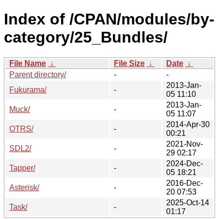
Index of /CPAN/modules/by-
category/25_Bundles/
File Name
↓
File Size
↓
Date
↓
Parent directory/
-
-
2013-Jan-
Fukurama/
-
05 11:10
2013-Jan-
Muck/
-
05 11:07
2014-Apr-30
OTRS/
-
00:21
2021-Nov-
SDL2/
-
29 02:17
2024-Dec-
Tapper/
-
05 18:21
2016-Dec-
Asterisk/
-
20 07:53
2025-Oct-14
Task/
-
01:17