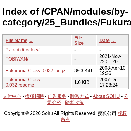
Index of /CPAN/modules/by-
category/25_Bundles/Fukur
File
File Name
↓
Date
↓
Size
↓
Parent directory/
-
-
2021-Nov-
TOBIWAN/
-
22 01:20
2008-Apr-10
Fukurama-Class-0.032.tar.gz
39.3 KiB
19:26
Fukurama-Class-
2007-Dec-
1.0 KiB
0.032.readme
17 23:24
支付中心
-
搜狐招聘
-
广告服务
-
联系方式
-
About SOHU
-
公
司介绍
-
隐私政策
Copyright © 2026 Sohu All Rights Reserved. 搜狐公司
版权
所有