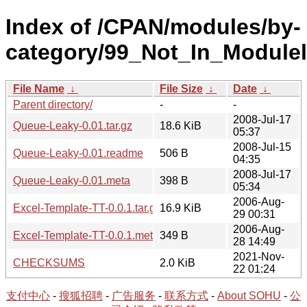
Index of /CPAN/modules/by-
category/99_Not_In_Modulel
File Name
↓
File Size
↓
Date
↓
Parent directory/
-
-
2008-Jul-17
Queue-Leaky-0.01.tar.gz
18.6 KiB
05:37
2008-Jul-15
Queue-Leaky-0.01.readme
506 B
04:35
2008-Jul-17
Queue-Leaky-0.01.meta
398 B
05:34
2006-Aug-
Excel-Template-TT-0.0.1.tar.gz
16.9 KiB
29 00:31
2006-Aug-
Excel-Template-TT-0.0.1.meta
349 B
28 14:49
2021-Nov-
CHECKSUMS
2.0 KiB
22 01:24
支付中心
-
搜狐招聘
-
广告服务
-
联系方式
-
About SOHU
-
公