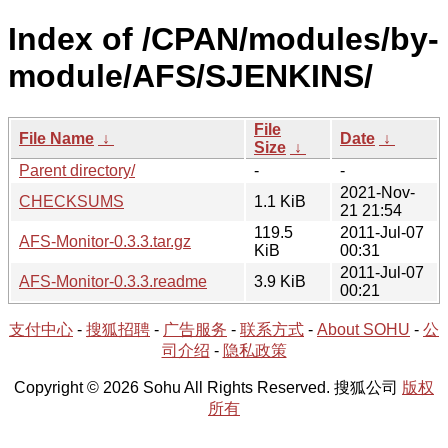
Index of /CPAN/modules/by-
module/AFS/SJENKINS/
File
File Name
↓
Date
↓
Size
↓
Parent directory/
-
-
2021-Nov-
CHECKSUMS
1.1 KiB
21 21:54
119.5
2011-Jul-07
AFS-Monitor-0.3.3.tar.gz
KiB
00:31
2011-Jul-07
AFS-Monitor-0.3.3.readme
3.9 KiB
00:21
支付中心
-
搜狐招聘
-
广告服务
-
联系方式
-
About SOHU
-
公
司介绍
-
隐私政策
Copyright © 2026 Sohu All Rights Reserved. 搜狐公司
版权
所有