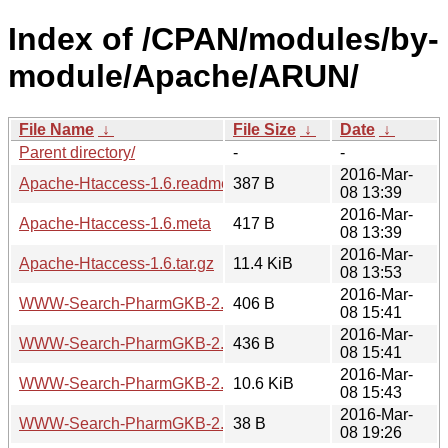
Index of /CPAN/modules/by-
module/Apache/ARUN/
File Name
↓
File Size
↓
Date
↓
Parent directory/
-
-
2016-Mar-
Apache-Htaccess-1.6.readme
387 B
08 13:39
2016-Mar-
Apache-Htaccess-1.6.meta
417 B
08 13:39
2016-Mar-
Apache-Htaccess-1.6.tar.gz
11.4 KiB
08 13:53
2016-Mar-
WWW-Search-PharmGKB-2.03.readme
406 B
08 15:41
2016-Mar-
WWW-Search-PharmGKB-2.03.meta
436 B
08 15:41
2016-Mar-
WWW-Search-PharmGKB-2.03.tar.gz
10.6 KiB
08 15:43
2016-Mar-
WWW-Search-PharmGKB-2.04.readme
38 B
08 19:26