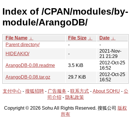
Index of /CPAN/modules/by-
module/ArangoDB/
File Name
↓
File Size
↓
Date
↓
Parent directory/
-
-
2021-Nov-
HIDEAKIO/
-
21 21:29
2012-Oct-25
ArangoDB-0.08.readme
3.5 KiB
16:52
2012-Oct-25
ArangoDB-0.08.tar.gz
29.7 KiB
16:52
支付中心
-
搜狐招聘
-
广告服务
-
联系方式
-
About SOHU
-
公
司介绍
-
隐私政策
Copyright © 2026 Sohu All Rights Reserved. 搜狐公司
版权
所有