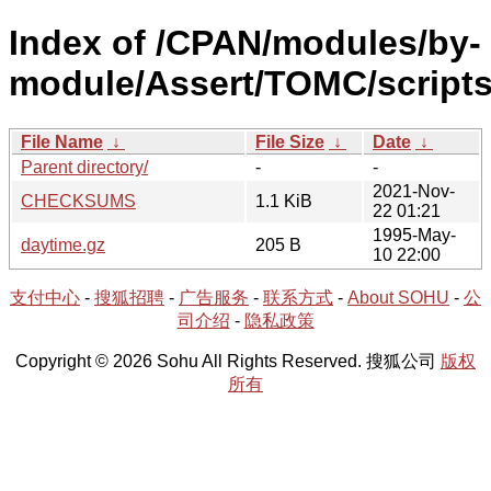
Index of /CPAN/modules/by-
module/Assert/TOMC/scripts
File Name
↓
File Size
↓
Date
↓
Parent directory/
-
-
2021-Nov-
CHECKSUMS
1.1 KiB
22 01:21
1995-May-
daytime.gz
205 B
10 22:00
支付中心
-
搜狐招聘
-
广告服务
-
联系方式
-
About SOHU
-
公
司介绍
-
隐私政策
Copyright © 2026 Sohu All Rights Reserved. 搜狐公司
版权
所有