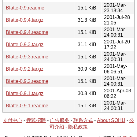
2001-Mar-
Blatte-0.9.readme
15.1 KiB
23 18:34
2001-Jul-28
Blatte-0.9.4.tar.gz
31.3 KiB
21:05
2001-Mar-
Blatte-0.9.4.readme
15.1 KiB
24 00:31
2001-Jul-20
Blatte-0.9.3.tar.gz
31.1 KiB
17:22
2001-Mar-
Blatte-0.9.3.readme
15.1 KiB
24 00:31
2001-May-
Blatte-0.9.2.tar.gz
30.9 KiB
06 06:51
2001-Mar-
Blatte-0.9.2.readme
15.1 KiB
24 00:31
2001-Apr-03
Blatte-0.9.1.tar.gz
30.8 KiB
06:22
2001-Mar-
Blatte-0.9.1.readme
15.1 KiB
24 00:31
支付中心
-
搜狐招聘
-
广告服务
-
联系方式
-
About SOHU
-
公
司介绍
-
隐私政策