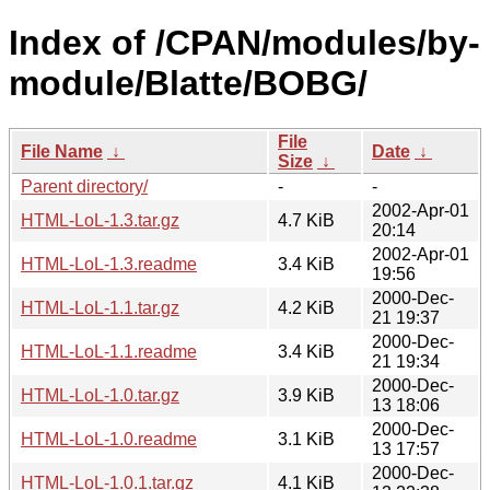
Index of /CPAN/modules/by-
module/Blatte/BOBG/
File
File Name
↓
Date
↓
Size
↓
Parent directory/
-
-
2002-Apr-01
HTML-LoL-1.3.tar.gz
4.7 KiB
20:14
2002-Apr-01
HTML-LoL-1.3.readme
3.4 KiB
19:56
2000-Dec-
HTML-LoL-1.1.tar.gz
4.2 KiB
21 19:37
2000-Dec-
HTML-LoL-1.1.readme
3.4 KiB
21 19:34
2000-Dec-
HTML-LoL-1.0.tar.gz
3.9 KiB
13 18:06
2000-Dec-
HTML-LoL-1.0.readme
3.1 KiB
13 17:57
2000-Dec-
HTML-LoL-1.0.1.tar.gz
4.1 KiB