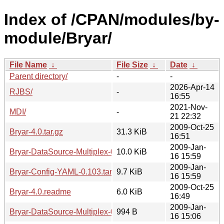
Index of /CPAN/modules/by-
module/Bryar/
File Name
↓
File Size
↓
Date
↓
Parent directory/
-
-
2026-Apr-14
RJBS/
-
16:55
2021-Nov-
MDI/
-
21 22:32
2009-Oct-25
Bryar-4.0.tar.gz
31.3 KiB
16:51
2009-Jan-
Bryar-DataSource-Multiplex-0.122.tar.gz
10.0 KiB
16 15:59
2009-Jan-
Bryar-Config-YAML-0.103.tar.gz
9.7 KiB
16 15:59
2009-Oct-25
Bryar-4.0.readme
6.0 KiB
16:49
2009-Jan-
Bryar-DataSource-Multiplex-0.122.readme
994 B
16 15:06