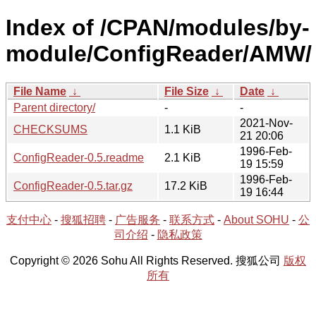
Index of /CPAN/modules/by-
module/ConfigReader/AMW/
File Name
↓
File Size
↓
Date
↓
Parent directory/
-
-
2021-Nov-
CHECKSUMS
1.1 KiB
21 20:06
1996-Feb-
ConfigReader-0.5.readme
2.1 KiB
19 15:59
1996-Feb-
ConfigReader-0.5.tar.gz
17.2 KiB
19 16:44
支付中心
-
搜狐招聘
-
广告服务
-
联系方式
-
About SOHU
-
公
司介绍
-
隐私政策
Copyright © 2026 Sohu All Rights Reserved. 搜狐公司
版权
所有