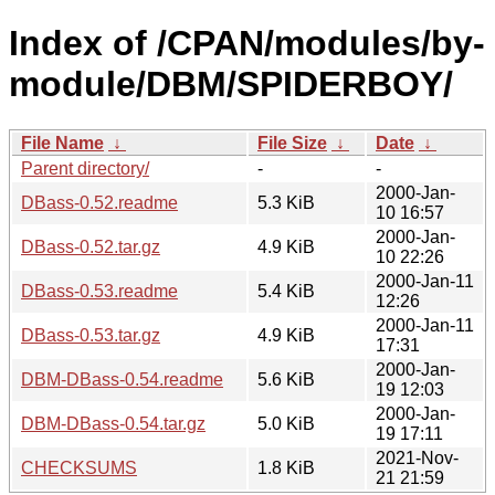
Index of /CPAN/modules/by-
module/DBM/SPIDERBOY/
File Name
↓
File Size
↓
Date
↓
Parent directory/
-
-
2000-Jan-
DBass-0.52.readme
5.3 KiB
10 16:57
2000-Jan-
DBass-0.52.tar.gz
4.9 KiB
10 22:26
2000-Jan-11
DBass-0.53.readme
5.4 KiB
12:26
2000-Jan-11
DBass-0.53.tar.gz
4.9 KiB
17:31
2000-Jan-
DBM-DBass-0.54.readme
5.6 KiB
19 12:03
2000-Jan-
DBM-DBass-0.54.tar.gz
5.0 KiB
19 17:11
2021-Nov-
CHECKSUMS
1.8 KiB
21 21:59