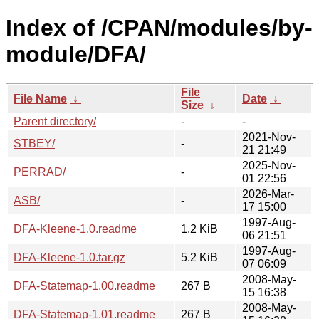
Index of /CPAN/modules/by-
module/DFA/
File
File Name
↓
Date
↓
Size
↓
Parent directory/
-
-
2021-Nov-
STBEY/
-
21 21:49
2025-Nov-
PERRAD/
-
01 22:56
2026-Mar-
ASB/
-
17 15:00
1997-Aug-
DFA-Kleene-1.0.readme
1.2 KiB
06 21:51
1997-Aug-
DFA-Kleene-1.0.tar.gz
5.2 KiB
07 06:09
2008-May-
DFA-Statemap-1.00.readme
267 B
15 16:38
2008-May-
DFA-Statemap-1.01.readme
267 B