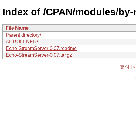
Index of /CPAN/modules/by-
File Name
↓
Parent directory/
ADROFFNER/
Echo-StreamServer-0.07.readme
Echo-StreamServer-0.07.tar.gz
支付中