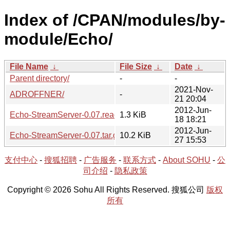
Index of /CPAN/modules/by-
module/Echo/
File Name
↓
File Size
↓
Date
↓
Parent directory/
-
-
2021-Nov-
ADROFFNER/
-
21 20:04
2012-Jun-
Echo-StreamServer-0.07.readme
1.3 KiB
18 18:21
2012-Jun-
Echo-StreamServer-0.07.tar.gz
10.2 KiB
27 15:53
支付中心
-
搜狐招聘
-
广告服务
-
联系方式
-
About SOHU
-
公
司介绍
-
隐私政策
Copyright © 2026 Sohu All Rights Reserved. 搜狐公司
版权
所有