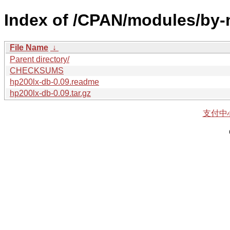
Index of /CPAN/modules/b
File Name
↓
Parent directory/
CHECKSUMS
hp200lx-db-0.09.readme
hp200lx-db-0.09.tar.gz
支付中