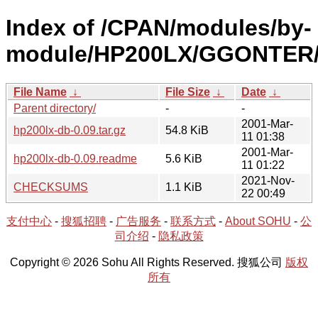
Index of /CPAN/modules/by-
module/HP200LX/GGONTER
File Name
↓
File Size
↓
Date
↓
Parent directory/
-
-
2001-Mar-
hp200lx-db-0.09.tar.gz
54.8 KiB
11 01:38
2001-Mar-
hp200lx-db-0.09.readme
5.6 KiB
11 01:22
2021-Nov-
CHECKSUMS
1.1 KiB
22 00:49
支付中心
-
搜狐招聘
-
广告服务
-
联系方式
-
About SOHU
-
公
司介绍
-
隐私政策
Copyright © 2026 Sohu All Rights Reserved. 搜狐公司
版权
所有