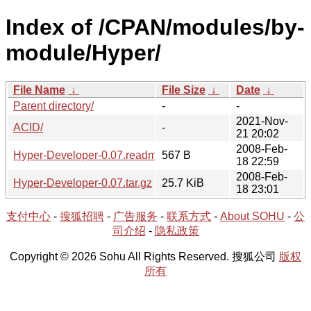
Index of /CPAN/modules/by-
module/Hyper/
File Name
↓
File Size
↓
Date
↓
Parent directory/
-
-
2021-Nov-
ACID/
-
21 20:02
2008-Feb-
Hyper-Developer-0.07.readme
567 B
18 22:59
2008-Feb-
Hyper-Developer-0.07.tar.gz
25.7 KiB
18 23:01
支付中心
-
搜狐招聘
-
广告服务
-
联系方式
-
About SOHU
-
公
司介绍
-
隐私政策
Copyright © 2026 Sohu All Rights Reserved. 搜狐公司
版权
所有