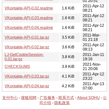
01 20:51
2011-Apr-12
VKontakte-API-0.02.readme
1.6 KiB
08:21
2011-Apr-12
VKontakte-API-0.03.readme
1.6 KiB
08:21
2011-Apr-12
VKontakte-API-0.04.readme
1.6 KiB
08:21
2011-Mar-
VKontakte-API-0.01.tar.gz
3.5 KiB
01 21:18
2011-Apr-12
VKontakte-API-0.02.tar.gz
3.6 KiB
08:13
LJ-GetCookieSession-
2011-Jan-11
3.8 KiB
0.01.tar.gz
19:16
2021-Nov-
CHECKSUMS
3.9 KiB
21 20:06
2011-Apr-12
VKontakte-API-0.03.tar.gz
4.1 KiB
23:22
2011-Apr-13
VKontakte-API-0.04.tar.gz
4.2 KiB
07:00
支付中心
-
搜狐招聘
-
广告服务
-
联系方式
-
About SOHU
-
公
司介绍
-
隐私政策