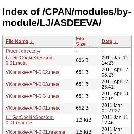
Index of /CPAN/modules/by-
module/LJ/ASDEEVA/
File
File Name
↓
Date
↓
Size
↓
Parent directory/
-
-
LJ-GetCookieSession-
2011-Jan-11
606 B
0.01.meta
14:23
2011-Apr-12
VKontakte-API-0.02.meta
651 B
08:23
2011-Apr-12
VKontakte-API-0.03.meta
651 B
23:41
2011-Apr-13
VKontakte-API-0.04.meta
651 B
07:19
2011-Mar-
VKontakte-API-0.01.meta
652 B
01 21:27
LJ-GetCookieSession-
2011-Jan-11
1.3 KiB
0.01.readme
12:46
2011-Mar-
VKontakte-API-0.01.readme
1.5 KiB