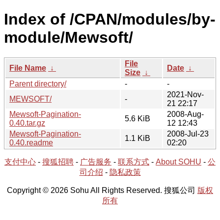
Index of /CPAN/modules/by-
module/Mewsoft/
File
File Name
↓
Date
↓
Size
↓
Parent directory/
-
-
2021-Nov-
MEWSOFT/
-
21 22:17
Mewsoft-Pagination-
2008-Aug-
5.6 KiB
0.40.tar.gz
12 12:43
Mewsoft-Pagination-
2008-Jul-23
1.1 KiB
0.40.readme
02:20
支付中心
-
搜狐招聘
-
广告服务
-
联系方式
-
About SOHU
-
公
司介绍
-
隐私政策
Copyright © 2026 Sohu All Rights Reserved. 搜狐公司
版权
所有