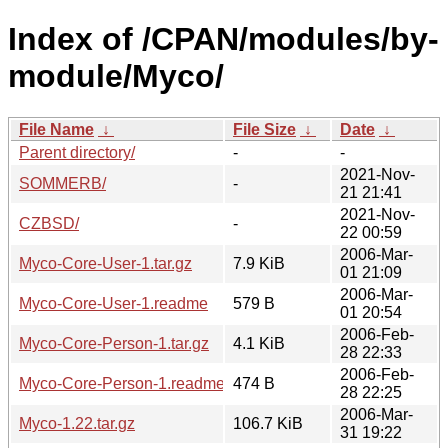
Index of /CPAN/modules/by-
module/Myco/
File Name
↓
File Size
↓
Date
↓
Parent directory/
-
-
2021-Nov-
SOMMERB/
-
21 21:41
2021-Nov-
CZBSD/
-
22 00:59
2006-Mar-
Myco-Core-User-1.tar.gz
7.9 KiB
01 21:09
2006-Mar-
Myco-Core-User-1.readme
579 B
01 20:54
2006-Feb-
Myco-Core-Person-1.tar.gz
4.1 KiB
28 22:33
2006-Feb-
Myco-Core-Person-1.readme
474 B
28 22:25
2006-Mar-
Myco-1.22.tar.gz
106.7 KiB
31 19:22