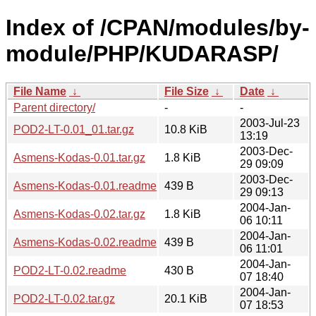
Index of /CPAN/modules/by-
module/PHP/KUDARASP/
File Name
↓
File Size
↓
Date
↓
Parent directory/
-
-
2003-Jul-23
POD2-LT-0.01_01.tar.gz
10.8 KiB
13:19
2003-Dec-
Asmens-Kodas-0.01.tar.gz
1.8 KiB
29 09:09
2003-Dec-
Asmens-Kodas-0.01.readme
439 B
29 09:13
2004-Jan-
Asmens-Kodas-0.02.tar.gz
1.8 KiB
06 10:11
2004-Jan-
Asmens-Kodas-0.02.readme
439 B
06 11:01
2004-Jan-
POD2-LT-0.02.readme
430 B
07 18:40
2004-Jan-
POD2-LT-0.02.tar.gz
20.1 KiB
07 18:53