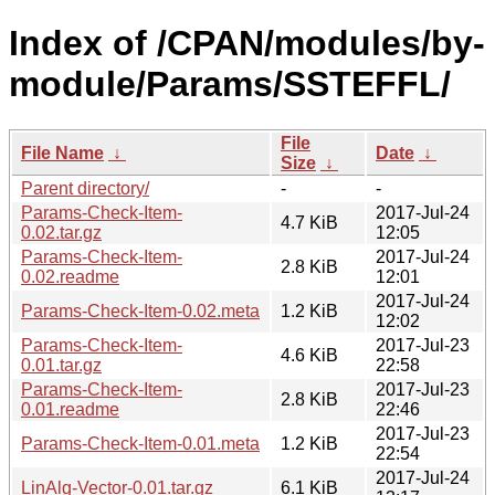
Index of /CPAN/modules/by-
module/Params/SSTEFFL/
File
File Name
↓
Date
↓
Size
↓
Parent directory/
-
-
Params-Check-Item-
2017-Jul-24
4.7 KiB
0.02.tar.gz
12:05
Params-Check-Item-
2017-Jul-24
2.8 KiB
0.02.readme
12:01
2017-Jul-24
Params-Check-Item-0.02.meta
1.2 KiB
12:02
Params-Check-Item-
2017-Jul-23
4.6 KiB
0.01.tar.gz
22:58
Params-Check-Item-
2017-Jul-23
2.8 KiB
0.01.readme
22:46
2017-Jul-23
Params-Check-Item-0.01.meta
1.2 KiB
22:54
2017-Jul-24
LinAlg-Vector-0.01.tar.gz
6.1 KiB