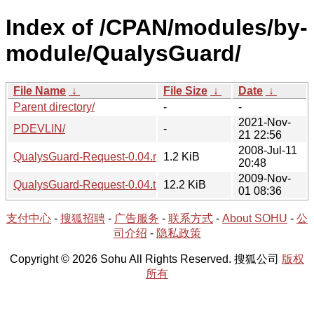
Index of /CPAN/modules/by-
module/QualysGuard/
File Name
↓
File Size
↓
Date
↓
Parent directory/
-
-
2021-Nov-
PDEVLIN/
-
21 22:56
2008-Jul-11
QualysGuard-Request-0.04.readme
1.2 KiB
20:48
2009-Nov-
QualysGuard-Request-0.04.tar.gz
12.2 KiB
01 08:36
支付中心
-
搜狐招聘
-
广告服务
-
联系方式
-
About SOHU
-
公
司介绍
-
隐私政策
Copyright © 2026 Sohu All Rights Reserved. 搜狐公司
版权
所有