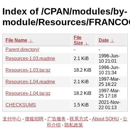
Index of /CPAN/modules/by-
module/Resources/FRANCO
File
File Name
↓
Date
↓
Size
↓
Parent directory/
-
-
1996-Jun-
Resources-1.03.readme
2.1 KiB
10 21:01
1996-Jun-
Resources-1.03.tar.gz
18.2 KiB
10 21:34
1997-Mar-
Resources-1.04.readme
2.1 KiB
25 16:22
1997-Mar-
Resources-1.04.tar.gz
18.2 KiB
25 17:18
2021-Nov-
CHECKSUMS
1.5 KiB
22 01:13
支付中心
-
搜狐招聘
-
广告服务
-
联系方式
-
About SOHU
-
公
司介绍
-
隐私政策