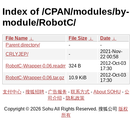
Index of /CPAN/modules/by-
module/RobotC/
File Name
↓
File Size
↓
Date
↓
Parent directory/
-
-
2021-Nov-
CRLYJEP/
-
22 00:58
2012-Oct-03
RobotC-Wrapper-0.06.readme
324 B
17:30
2012-Oct-03
RobotC-Wrapper-0.06.tar.gz
10.9 KiB
17:30
支付中心
-
搜狐招聘
-
广告服务
-
联系方式
-
About SOHU
-
公
司介绍
-
隐私政策
Copyright © 2026 Sohu All Rights Reserved. 搜狐公司
版权
所有