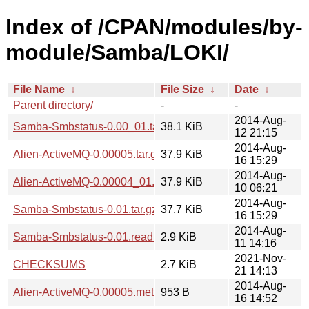
Index of /CPAN/modules/by-
module/Samba/LOKI/
File Name
↓
File Size
↓
Date
↓
Parent directory/
-
-
2014-Aug-
Samba-Smbstatus-0.00_01.tar.gz
38.1 KiB
12 21:15
2014-Aug-
Alien-ActiveMQ-0.00005.tar.gz
37.9 KiB
16 15:29
2014-Aug-
Alien-ActiveMQ-0.00004_01.tar.gz
37.9 KiB
10 06:21
2014-Aug-
Samba-Smbstatus-0.01.tar.gz
37.7 KiB
16 15:29
2014-Aug-
Samba-Smbstatus-0.01.readme
2.9 KiB
11 14:16
2021-Nov-
CHECKSUMS
2.7 KiB
21 14:13
2014-Aug-
Alien-ActiveMQ-0.00005.meta
953 B
16 14:52