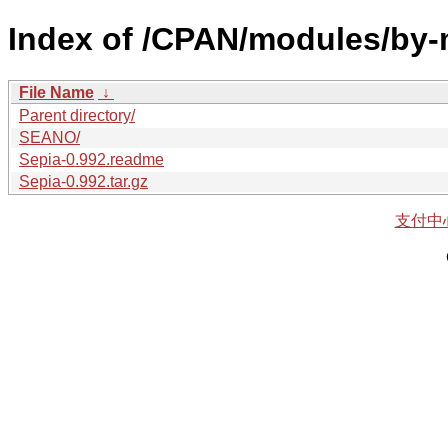
Index of /CPAN/modules/by-
File Name
↓
Parent directory/
SEANO/
Sepia-0.992.readme
Sepia-0.992.tar.gz
支付中