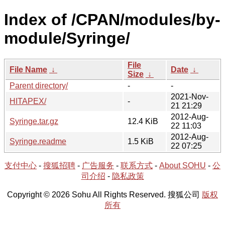
Index of /CPAN/modules/by-
module/Syringe/
File
File Name
↓
Date
↓
Size
↓
Parent directory/
-
-
2021-Nov-
HITAPEX/
-
21 21:29
2012-Aug-
Syringe.tar.gz
12.4 KiB
22 11:03
2012-Aug-
Syringe.readme
1.5 KiB
22 07:25
支付中心
-
搜狐招聘
-
广告服务
-
联系方式
-
About SOHU
-
公
司介绍
-
隐私政策
Copyright © 2026 Sohu All Rights Reserved. 搜狐公司
版权
所有