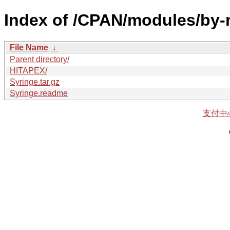
Index of /CPAN/modules/by-
File Name
↓
Parent directory/
HITAPEX/
Syringe.tar.gz
Syringe.readme
支付中