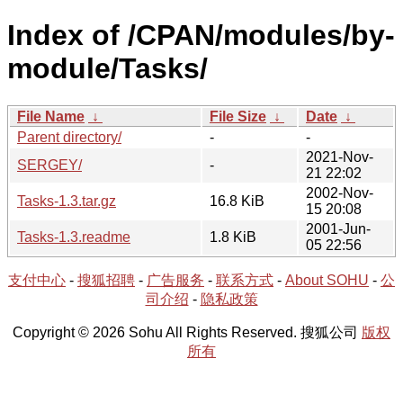
Index of /CPAN/modules/by-
module/Tasks/
File Name
↓
File Size
↓
Date
↓
Parent directory/
-
-
2021-Nov-
SERGEY/
-
21 22:02
2002-Nov-
Tasks-1.3.tar.gz
16.8 KiB
15 20:08
2001-Jun-
Tasks-1.3.readme
1.8 KiB
05 22:56
支付中心
-
搜狐招聘
-
广告服务
-
联系方式
-
About SOHU
-
公
司介绍
-
隐私政策
Copyright © 2026 Sohu All Rights Reserved. 搜狐公司
版权
所有