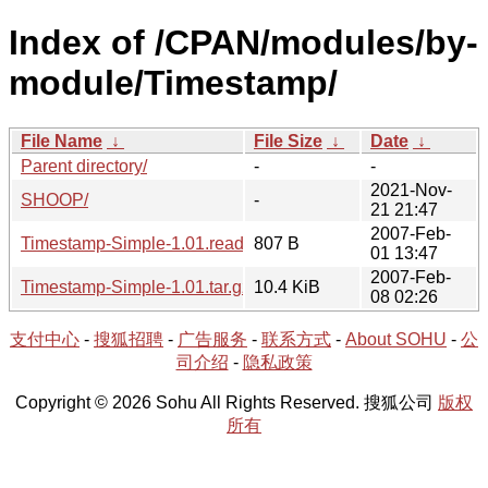
Index of /CPAN/modules/by-
module/Timestamp/
File Name
↓
File Size
↓
Date
↓
Parent directory/
-
-
2021-Nov-
SHOOP/
-
21 21:47
2007-Feb-
Timestamp-Simple-1.01.readme
807 B
01 13:47
2007-Feb-
Timestamp-Simple-1.01.tar.gz
10.4 KiB
08 02:26
支付中心
-
搜狐招聘
-
广告服务
-
联系方式
-
About SOHU
-
公
司介绍
-
隐私政策
Copyright © 2026 Sohu All Rights Reserved. 搜狐公司
版权
所有